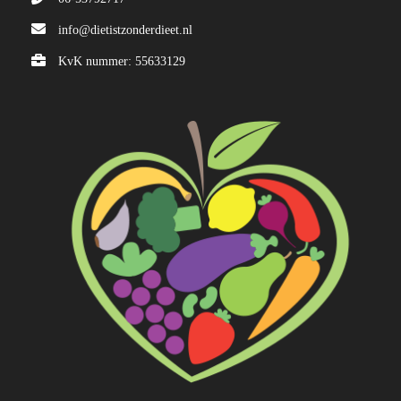
info@dietistzonderdieet.nl
KvK nummer: 55633129