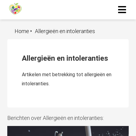
Home
Allergieën en intoleranties
ngen
formatie
Allergieën en intoleranties
oneel
Artikelen met betrekking tot allergieën en
onele
intoleranties.
s zijn
kelijk om
bsite te
ken. Ze
 gebruikt
Berichten over Allergieën en intoleranties:
asisfuncties
der deze