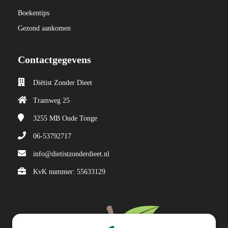
 op de
Boekentips
e. Hierdoor
Gezond aankomen
 website-
ren
nte
Contactgegevens
enties
gebaseerd
Diëtist Zonder Dieet
 gedrag van
Tramweg 25
ezoeker.
3255 MB
Oude Tonge
06-53792717
uren
info@dietistzonderdieet.nl
KvK nummer: 55633129