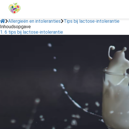
Allergieën en intoleranties
Tips bij lactose-intolerantie
Inhoudsopgave
1. 6 tips bij lactose-intolerantie
ngen
formatie
oneel
onele
s zijn
kelijk om
bsite te
ken. Ze
 gebruikt
asisfuncties
der deze