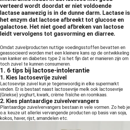
verteerd wordt doordat er niet voldoende
 op de
lactase aanwezig is in de dunne darm. Lactase is
e. Hierdoor
het enzym dat lactose afbreekt tot glucose en
 website-
galactose. Het niet goed afbreken van lactose
ren
leidt vervolgens tot gasvorming en diarree.
nte
enties
gebaseerd
Omdat zuivelproducten nuttige voedingsstoffen bevatten en
geassocieerd worden met een kleinere kans op de ontwikkeling
 gedrag van
van kanker en diabetes type 2 is het fijn dat er manieren zijn om
ezoeker.
toch zuivel te kunnen consumeren.
1. 6 tips bij lactose-intolerantie
1. Kies lactosevrije zuivel
uren
Lactosevrije zuivel kun je tegenwoordig in elke supermarkt
vinden. Er is bestaat naast lactosevrije melk ook lactosevrije
(Griekse) yoghurt, kwark, crème fraîche en roomkaas.
2. Kies plantaardige zuivelvervangers
Plantaardige zuivelvervangers bestaan in vele vormen. Zo heb je
o.a. keuze uit allerlei vervangende producten op basis van soja,
kokos, haver, rijst, amandelen etc.