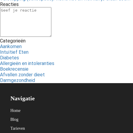
Reacties
Categorieën
Aankomen
Intuïtief Eten
Diabetes
Allergieën en intoleranties
Boekrecensie
Afvallen zonder dieet
Darmgezondheid
Navigatie
Home
Blog
Tarieven