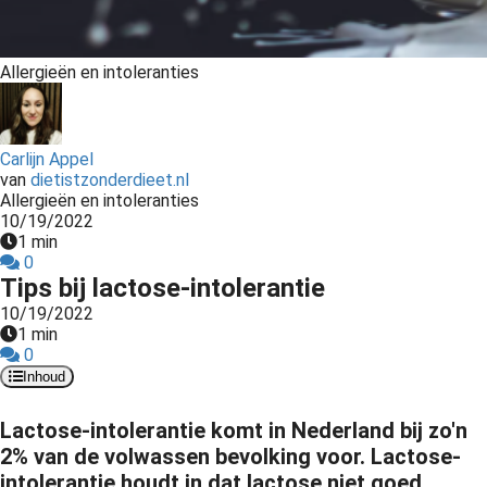
s kan de
e niet
oneren.
Allergieën en intoleranties
ieken
ische
Carlijn Appel
s worden
van
dietistzonderdieet.nl
kt om
Allergieën en intoleranties
em
10/19/2022
1 min
tie te
0
elen over
Tips bij lactose-intolerantie
drag van
10/19/2022
zoeker op
1 min
site.
0
Inhoud
ing
Lactose-intolerantie komt in Nederland bij zo'n
ingcookies
2% van de volwassen bevolking voor. Lactose-
 gebruikt
intolerantie houdt in dat lactose niet goed
oekers te