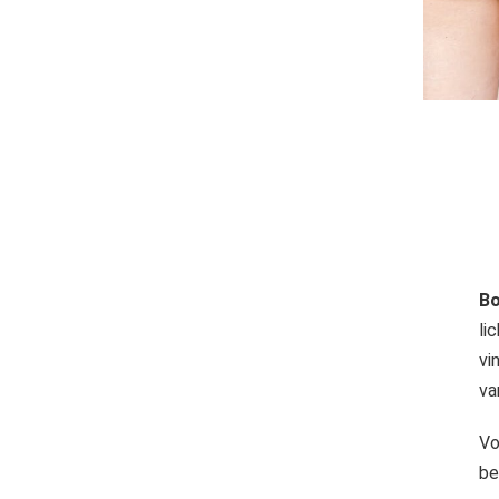
Voorkeuren opslaan
Bo
li
vi
va
Vo
be