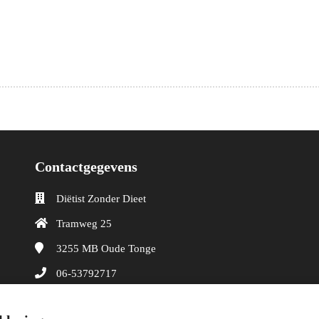
Contactgegevens
Diëtist Zonder Dieet
Tramweg 25
3255 MB
Oude Tonge
06-53792717
info@dietistzonderdieet.nl