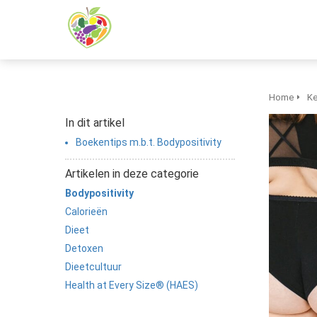
oniem informatie te
rzamelen over het
drag van een
zoeker op de
bsite.
Home
Ke
rketing
In dit artikel
rketingcookies
Boekentips m.b.t. Bodypositivity
rden gebruikt om
zoekers te volgen
Artikelen in deze categorie
 de website.
Bodypositivity
erdoor kunnen
Calorieën
bsite-eigenaren
Dieet
levante advertenties
Detoxen
nen gebaseerd op
t gedrag van deze
Dieetcultuur
zoeker.
Health at Every Size® (HAES)