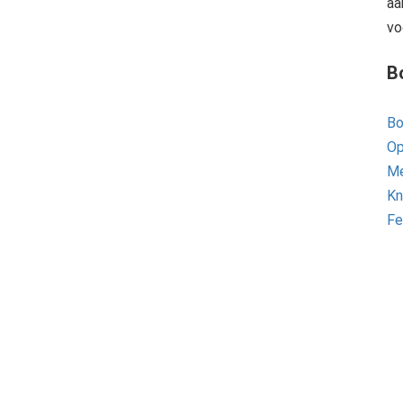
aa
vo
B
Bo
Op
Me
Kn
Fe