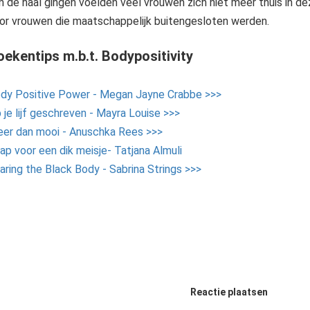
n de haal gingen voelden veel vrouwen zich niet meer thuis in d
or vrouwen die maatschappelijk buitengesloten werden.
oekentips m.b.t.
Bodypositivity
dy Positive Power - Megan Jayne Crabbe >>>
 je lijf geschreven - Mayra Louise >>>
er dan mooi - Anuschka Rees >>>
ap voor een dik meisje- Tatjana Almuli
aring the Black Body - Sabrina Strings >>>
Reactie plaatsen